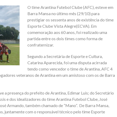
O time Arantina Futebol Clube (AFC), esteve em
Barra Mansa no último mês (29/10) para
prestigiar os sessenta anos de existência do time
Esporte Clube Vista Alegre(ECVA). Em
comemoração aos 60 anos, foi realizado uma
partida entre os dois times como forma de
confraternizar.
Segundo a Secretária de Esporte e Cultura,
Catarina Aparecida, foi uma disputa acirrada
tendo como vencedor o time de Arantina, AFC 4
jogadores veteranos de Arantina em um amistoso com os de Barra
e a presença do prefeito de Arantina, Edimar Luis; do Secretário
ssis e dos idealizadores do time Arantina Futebol Clube, José
o José Armando, também chamado de “Mano”. De Barra Mansa,
os, juntamente com o responsável técnico pelo time Esporte